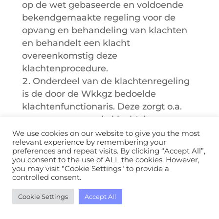
op de wet gebaseerde en voldoende
bekendgemaakte regeling voor de
opvang en behandeling van klachten
en behandelt een klacht
overeenkomstig deze
klachtenprocedure.
Onderdeel van de klachtenregeling
is de door de Wkkgz bedoelde
klachtenfunctionaris. Deze zorgt o.a.
voor opvang van de klacht, kan
bemiddelen en kan een oplossing voor
We use cookies on our website to give you the most
relevant experience by remembering your
de klacht aandragen. Deze
preferences and repeat visits. By clicking “Accept All”,
klachtenfunctionaris werkt
you consent to the use of ALL the cookies. However,
you may visit "Cookie Settings" to provide a
onafhankelijk. Naam en
controlled consent.
contactgegevens van deze functionaris
worden door de zorgaanbieder op
Cookie Settings
Accept All
eerste verzoek van de cliënt aan de