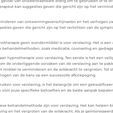
 gevoel van onweerstaanbare drang om te gebruiken of te d
rapeut kan suggesties geven die gericht zijn op het vermin
minderen van ontwenningsverschijnselen en het verhogen va
sties geven die gericht zijn op het verlichten van de symp
pnotherapie geen wondermiddel is voor verslaving. Het is e
 behandelmethoden, zoals medicatie, counseling en gedrags
aan hypnotherapie voor verslaving. Ten eerste is het een veil
om de onderliggende oorzaken van de verslaving aan te pakk
 middel te verminderen en de wilskracht te vergroten. Tot s
hogen van de kans op een succesvolle afkickpoging.
uiken voor verslaving, is het belangrijk om een gekwalificee
voor jouw specifieke behoeften en de beste aanpak bepalen
ieve behandelmethode zijn voor verslaving. Het kan helpen bi
ing en het vergroten van de wilskracht. Als je geïnteresseer